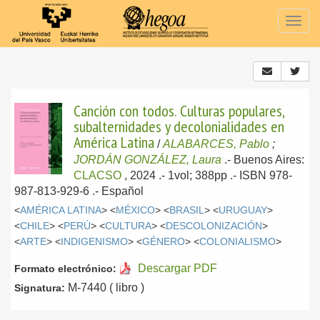
Togg
navig
Canción con todos. Culturas populares,
subalternidades y decolonialidades en
América Latina
/
ALABARCES, Pablo
;
JORDÁN GONZÁLEZ, Laura
.-
Buenos Aires:
CLACSO
, 2024
.- 1vol; 388pp .- ISBN 978-
987-813-929-6 .-
Español
<
AMÉRICA LATINA
> <
MÉXICO
> <
BRASIL
> <
URUGUAY
>
<
CHILE
> <
PERÚ
> <
CULTURA
> <
DESCOLONIZACIÓN
>
<
ARTE
> <
INDIGENISMO
> <
GÉNERO
> <
COLONIALISMO
>
Descargar PDF
Formato electrónico:
M-7440 ( libro )
Signatura: