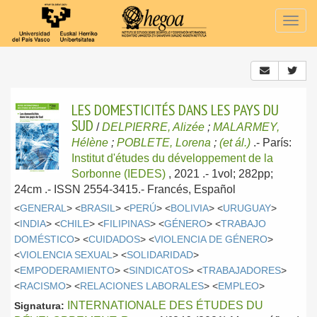
Togg
navig
LES DOMESTICITÉS DANS LES PAYS DU
SUD
/
DELPIERRE, Alizée
;
MALARMEY,
Hélène
;
POBLETE, Lorena
;
(et ál.)
.-
París:
Institut d'études du développement de la
Sorbonne (IEDES)
, 2021
.- 1vol; 282pp;
24cm .- ISSN 2554-3415.-
Francés, Español
<
GENERAL
> <
BRASIL
> <
PERÚ
> <
BOLIVIA
> <
URUGUAY
>
<
INDIA
> <
CHILE
> <
FILIPINAS
> <
GÉNERO
> <
TRABAJO
DOMÉSTICO
> <
CUIDADOS
> <
VIOLENCIA DE GÉNERO
>
<
VIOLENCIA SEXUAL
> <
SOLIDARIDAD
>
<
EMPODERAMIENTO
> <
SINDICATOS
> <
TRABAJADORES
>
<
RACISMO
> <
RELACIONES LABORALES
> <
EMPLEO
>
INTERNATIONALE DES ÉTUDES DU
Signatura: