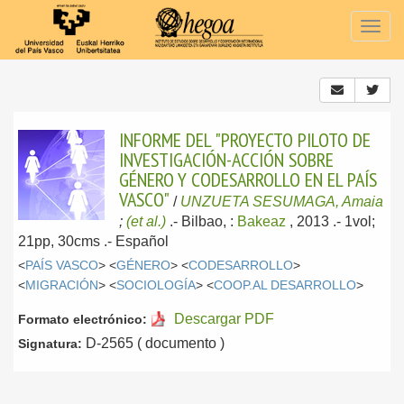
Togg
navig
INFORME DEL "PROYECTO PILOTO DE
INVESTIGACIÓN-ACCIÓN SOBRE
GÉNERO Y CODESARROLLO EN EL PAÍS
VASCO"
/
UNZUETA SESUMAGA, Amaia
;
(et al.)
.-
Bilbao, :
Bakeaz
, 2013
.- 1vol;
21pp, 30cms .-
Español
<
PAÍS VASCO
> <
GÉNERO
> <
CODESARROLLO
>
<
MIGRACIÓN
> <
SOCIOLOGÍA
> <
COOP.AL DESARROLLO
>
Descargar PDF
Formato electrónico:
D-2565 ( documento )
Signatura: