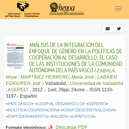
Togg
navig
ANÁLISIS DE LA INTEGRACIÓN DEL
ENFOQUE DE GÉNERO EN LA POLÍTICAS DE
COOPERACIÓN AL DESARROLLO: EL CASO
DE LAS INSTITUCIONES DE LA COMUNIDAD
AUTÓNOMA DELA PAÍS VASCO
/
ZABALA,
Idoye
;
MARTÍNEZ HERRERO, María José
;
LABAIEN
EGIGUREN, Irati
.-
Valladolid, :
Universidad de Valladolid
;
ASEPELT
, 2012
.- 1vol; 29pp; 24cms .- ISSN 1133-
3197.-
Español
<
PAÍS VASCO
> <
COOP.AL DESARROLLO
> <
GÉNERO
>
<
POLÍTICA COOPERACIÓN
> <
COOP.DESCENTRALIZADA
>
<
EMPODERAMIENTO
> <
MUJER
> <
GRÁFICOS
>
Descargar PDF
Formato electrónico: