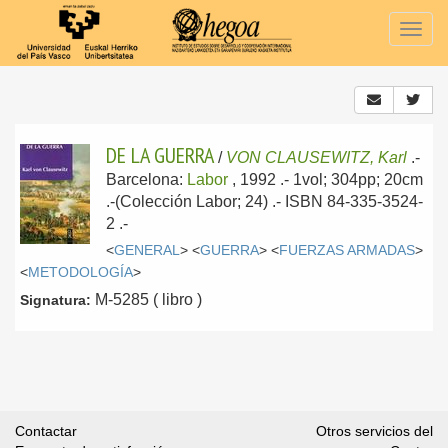
Togg
navig
DE LA GUERRA
/
VON CLAUSEWITZ, Karl
.-
Barcelona:
Labor
, 1992
.- 1vol; 304pp; 20cm
.-(Colección Labor; 24) .- ISBN 84-335-3524-
2 .-
<
GENERAL
> <
GUERRA
> <
FUERZAS ARMADAS
>
<
METODOLOGÍA
>
M-5285 ( libro )
Signatura:
Contactar
Otros servicios del