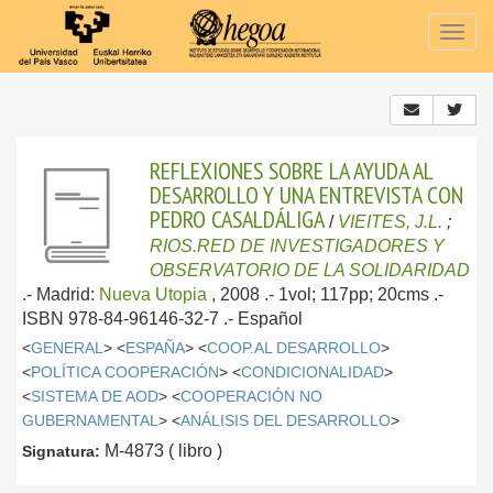
Togg
navig
REFLEXIONES SOBRE LA AYUDA AL
DESARROLLO Y UNA ENTREVISTA CON
PEDRO CASALDÁLIGA
/
VIEITES, J.L.
;
RIOS.RED DE INVESTIGADORES Y
OBSERVATORIO DE LA SOLIDARIDAD
.-
Madrid:
Nueva Utopia
, 2008
.- 1vol; 117pp; 20cms .-
ISBN 978-84-96146-32-7 .-
Español
<
GENERAL
> <
ESPAÑA
> <
COOP.AL DESARROLLO
>
<
POLÍTICA COOPERACIÓN
> <
CONDICIONALIDAD
>
<
SISTEMA DE AOD
> <
COOPERACIÓN NO
GUBERNAMENTAL
> <
ANÁLISIS DEL DESARROLLO
>
M-4873 ( libro )
Signatura: