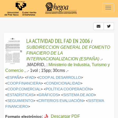
Togg
navig
LA ACTIVIDAD DEL FAD EN 2006
/
SUBDIRECCION GENERAL DE FOMENTO
FINACIERO DE LA
INTERNACIONALIZACION (ESPAÑA)
.-
,MADRID, :
Ministerio de Industria, Turismo y
Comercio
,
.- 1vol ; 15pp; 30cms .-
<
ESPAÑA
> <
FAD
> <
COOP.AL DESARROLLO
>
<
COOP.FINANCIERA
> <
CONDICIONALIDAD
>
<
COOP.COMERCIAL
> <
POLÍTICA COOPERACIÓN
>
<
ESTADÍSTICAS
> <
GRÁFICOS
> <
SISTEMA DE AOD
>
<
SEGUIMIENTO
> <
CRITERIOS EVALUACIÓN
> <
SISTEMA
FINANCIERO
>
Descargar PDF
Formato electrónico: