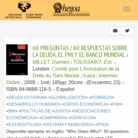
Togg
navig
60 PREGUNTAS / 60 RESPUESTAS SOBRE
LA DEUDA, EL FMI Y EL BANCO MUNDIAL
/
MILLET, Damien
;
TOUSSAINT, Éric
.-
London:
Comité pour L'Annulation de la
Dette du Tiers Monde
;
Icaria
;
Intermón
Oxfam
, 2009
.- 1vol; 185pp; 20cms .-(Encuentro; 23) .-
ISBN 84-9888-116-5 .-
Español
<
DEUDA EXTERNA
> <
GLOBALIZACIÓN
> <
POBREZA
>
<
DESARROLLO HUMANO
> <
CRISIS ECONÓMICA
> <
FMI
>
<
BM
> <
POLÍTICAS DE AJUSTE
> <
NEGOCIACIONES
ECONÓMICAS
> <
CAMPAÑAS
> <
GRÁFICOS
>
<
ESTADÍSTICAS
> <
SISTEMA FINANCIERO
> <
PVD
>
Disponible ejemplar en inglés: "Who Owes Who?: 50 questions