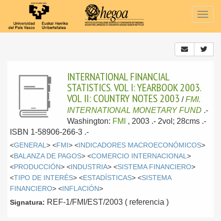
Togg
navig
INTERNATIONAL FINANCIAL
STATISTICS. VOL I: YEARBOOK 2003.
VOL II: COUNTRY NOTES 2003
/
FMI.
INTERNATIONAL MONETARY FUND
.-
Washington:
FMI
, 2003
.- 2vol; 28cms .-
ISBN 1-58906-266-3 .-
<
GENERAL
> <
FMI
> <
INDICADORES MACROECONÓMICOS
>
<
BALANZA DE PAGOS
> <
COMERCIO INTERNACIONAL
>
<
PRODUCCIÓN
> <
INDUSTRIA
> <
SISTEMA FINANCIERO
>
<
TIPO DE INTERÉS
> <
ESTADÍSTICAS
> <
SISTEMA
FINANCIERO
> <
INFLACIÓN
>
REF-1/FMI/EST/2003 ( referencia )
Signatura: