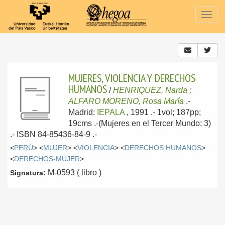
Togg
navig
MUJERES, VIOLENCIA Y DERECHOS
HUMANOS
/
HENRIQUEZ, Narda
;
ALFARO MORENO, Rosa María
.-
Madrid:
IEPALA
, 1991
.- 1vol; 187pp;
19cms .-(Mujeres en el Tercer Mundo; 3)
.- ISBN 84-85436-84-9 .-
<
PERÚ
> <
MUJER
> <
VIOLENCIA
> <
DERECHOS HUMANOS
>
<
DERECHOS-MUJER
>
M-0593 ( libro )
Signatura: