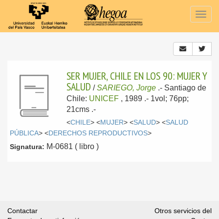
Togg
navig
SER MUJER, CHILE EN LOS 90: MUJER Y
SALUD
/
SARIEGO, Jorge
.-
Santiago de
Chile:
UNICEF
, 1989
.- 1vol; 76pp;
21cms .-
<
CHILE
> <
MUJER
> <
SALUD
> <
SALUD
PÚBLICA
> <
DERECHOS REPRODUCTIVOS
>
M-0681 ( libro )
Signatura:
Contactar
Otros servicios del