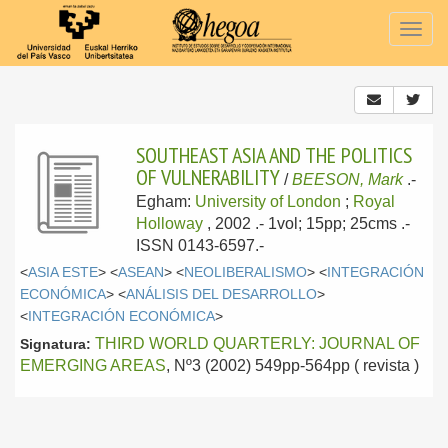
Togg
navig
SOUTHEAST ASIA AND THE POLITICS
OF VULNERABILITY
/
BEESON, Mark
.-
Egham:
University of London
;
Royal
Holloway
, 2002
.- 1vol; 15pp; 25cms .-
ISSN 0143-6597.-
<
ASIA ESTE
> <
ASEAN
> <
NEOLIBERALISMO
> <
INTEGRACIÓN
ECONÓMICA
> <
ANÁLISIS DEL DESARROLLO
>
<
INTEGRACIÓN ECONÓMICA
>
THIRD WORLD QUARTERLY: JOURNAL OF
Signatura:
EMERGING AREAS
, Nº3 (2002) 549pp-564pp ( revista )