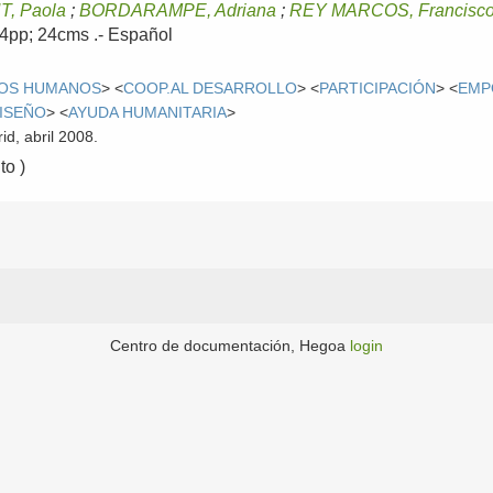
, Paola
;
BORDARAMPE, Adriana
;
REY MARCOS, Francisc
 64pp; 24cms .-
Español
OS HUMANOS
> <
COOP.AL DESARROLLO
> <
PARTICIPACIÓN
> <
EMP
ISEÑO
> <
AYUDA HUMANITARIA
>
id, abril 2008.
o )
Centro de documentación, Hegoa
login