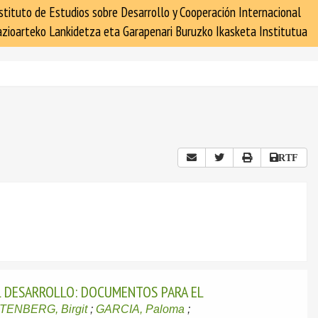
stituto de Estudios sobre Desarrollo y Cooperación Internacional
zioarteko Lankidetza eta Garapenari Buruzko Ikasketa Institutua
RTF
 DESARROLLO: DOCUMENTOS PARA EL
ENBERG, Birgit
;
GARCIA, Paloma
;