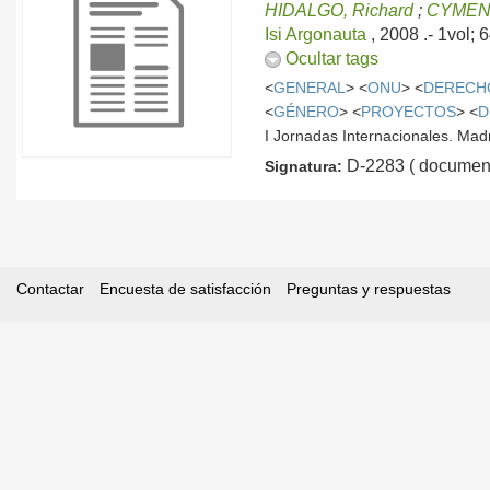
HIDALGO, Richard
;
CYMENT
Isi Argonauta
, 2008
.- 1vol;
Ocultar tags
<
GENERAL
> <
ONU
> <
DERECH
<
GÉNERO
> <
PROYECTOS
> <
D
I Jornadas Internacionales. Madr
D-2283 ( document
Signatura:
Contactar
Encuesta de satisfacción
Preguntas y respuestas