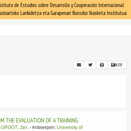
stituto de Estudios sobre Desarrollo y Cooperación Internacional
zioarteko Lankidetza eta Garapenari Buruzko Ikasketa Institutua
RTF
M THE EVALUATION OF A TRAINING
 GROOT, Jan
.-
Antwerpen:
University of