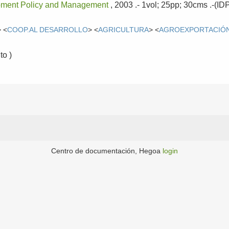
lopment Policy and Management
, 2003
.- 1vol; 25pp; 30cms .-(I
> <
COOP.AL DESARROLLO
> <
AGRICULTURA
> <
AGROEXPORTACIÓ
o )
Centro de documentación, Hegoa
login