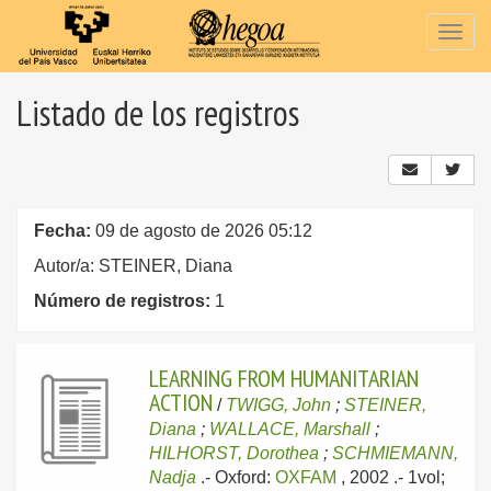
Togg
navig
Listado de los registros
Fecha:
09 de agosto de 2026 05:12
Autor/a: STEINER, Diana
Número de registros:
1
LEARNING FROM HUMANITARIAN
ACTION
/
TWIGG, John
;
STEINER,
Diana
;
WALLACE, Marshall
;
HILHORST, Dorothea
;
SCHMIEMANN,
Nadja
.-
Oxford:
OXFAM
, 2002
.- 1vol;