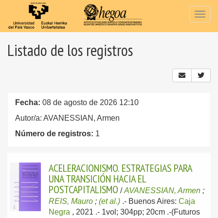
Togg
navig
Listado de los registros
Fecha:
08 de agosto de 2026 12:10
Autor/a: AVANESSIAN, Armen
Número de registros:
1
ACELERACIONISMO. ESTRATEGIAS PARA
UNA TRANSICIÓN HACIA EL
POSTCAPITALISMO
/
AVANESSIAN, Armen
;
REIS, Mauro
;
(et al.)
.-
Buenos Aires:
Caja
Negra
, 2021
.- 1vol; 304pp; 20cm .-(Futuros