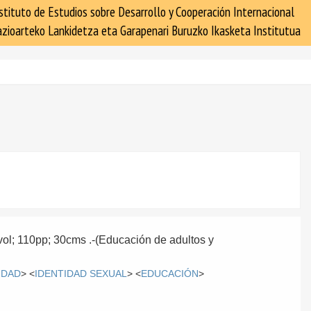
stituto de Estudios sobre Desarrollo y Cooperación Internacional
zioarteko Lankidetza eta Garapenari Buruzko Ikasketa Institutua
1vol; 110pp; 30cms .-(Educación de adultos y
IDAD
> <
IDENTIDAD SEXUAL
> <
EDUCACIÓN
>