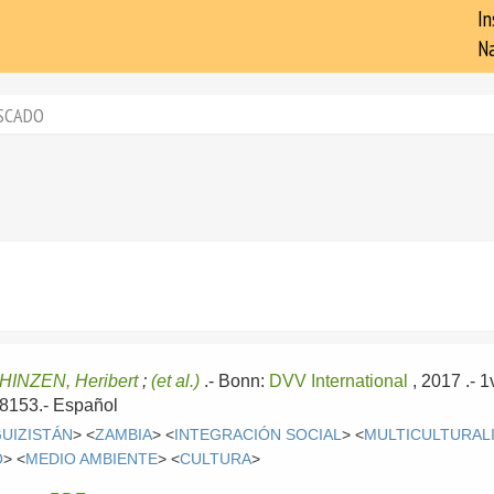
In
Na
SCADO
HINZEN, Heribert
;
(et al.)
.-
Bonn:
DVV International
, 2017
.- 
-8153.-
Español
GUIZISTÁN
> <
ZAMBIA
> <
INTEGRACIÓN SOCIAL
> <
MULTICULTURAL
O
> <
MEDIO AMBIENTE
> <
CULTURA
>