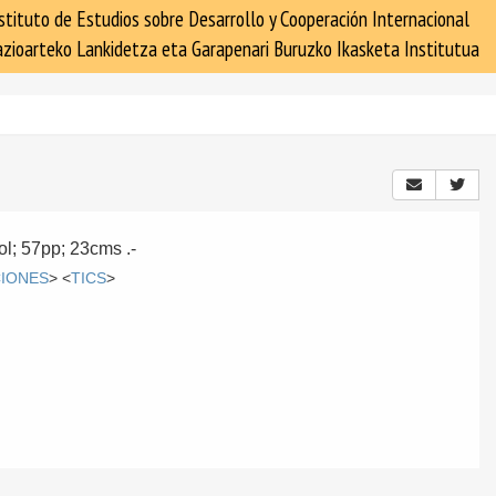
stituto de Estudios sobre Desarrollo y Cooperación Internacional
zioarteko Lankidetza eta Garapenari Buruzko Ikasketa Institutua
vol; 57pp; 23cms .-
CIONES
> <
TICS
>