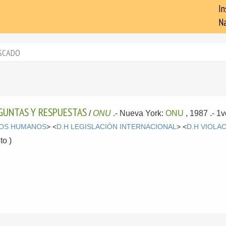
In
Na
SCADO
GUNTAS Y RESPUESTAS
/
ONU
.-
Nueva York:
ONU
, 1987
.- 1
OS HUMANOS
> <
D.H LEGISLACIÓN INTERNACIONAL
> <
D.H VIOLA
o )