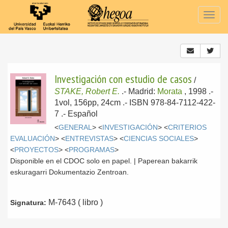
Togg
navig
Investigación con estudio de casos
/
STAKE, Robert E.
.-
Madrid:
Morata
, 1998
.-
1vol, 156pp, 24cm .- ISBN 978-84-7112-422-
7 .-
Español
<
GENERAL
> <
INVESTIGACIÓN
> <
CRITERIOS
EVALUACIÓN
> <
ENTREVISTAS
> <
CIENCIAS SOCIALES
>
<
PROYECTOS
> <
PROGRAMAS
>
Disponible en el CDOC solo en papel. | Paperean bakarrik
eskuragarri Dokumentazio Zentroan.
M-7643 ( libro )
Signatura: