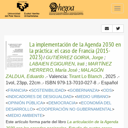
Togg
navig
La implementación de la Agenda 2030 en
la práctica: el caso de Francia (2015-
2023)
/
GUTIÉRREZ GOIRIA, Jorge
;
LABAIEN EGIGUREN, Irati
;
MARTÍNEZ
HERRERO, María José
;
MALAGÓN
ZALDUA, Eduardo
.-
Valencia:
Tirant Lo Blanch
, 2025
.-
1vol, 23pp, 22cm .- ISBN 979-13-7010-027-8 .-
Español
<
FRANCIA
> <
SOSTENIBILIDAD
> <
GOBERNANZA
> <
ODS
>
<
INDICADORES DE DESIGUALDAD
> <
MEDIO URBANO
>
<
OPINIÓN PÚBLICA
> <
DEMOCRACIA
> <
ECONOMÍA DEL
DESARROLLO
> <
COOPERACIÓN NO GUBERNAMENTAL
>
<
MEDIO AMBIENTE
>
Este artículo forma parte del libro
La articulación de la Agenda