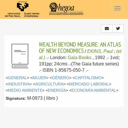
Togg
navig
WEALTH BEYOND MEASURE: AN ATLAS
OF NEW ECONOMICS
/
EKINS, Paul
;
(et
al.)
.-
London:
Gaia Books
, 1992
.- 1vol;
191pp; 24cms .-(The Gaia future series)
.- ISBN 1-85675-050-7 .-
<
GENERAL
> <
MUJER
> <
GÉNERO
> <
CAPITALISMO
>
<
INDUSTRIA
> <
AGRICULTURA
> <
MERCADO LABORAL
>
<
MEDIO AMBIENTE
> <
ENERGÍA
> <
ECONOMÍA AMBIENTAL
>
M-0973 ( libro )
Signatura: