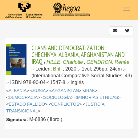
Togg
navig
CLANS AND DEMOCRATIZATION:
CHECHNYA, ALBANIA, AFGHANISTAN AND
IRAQ
/
HILLE, Charlotte
;
GENDRON, Renée
.-
Leiden:
Brill
, 2020
.- 1vol; 296pp; 24cm .-
(International Comparative Social Studies; 43)
.- ISBN 978-90-04-41547-8 .-
Inglés
<
ALBANIA
> <
RUSIA
> <
AFGANISTAN
> <
IRAK
>
<
DEMOCRACIA
> <
SOCIOLOGÍA
> <
MINORIAS ÉTNICAS
>
<
ESTADO FALLIDO
> <
CONFLICTOS
> <
JUSTICIA
TRANSICIONAL
>
M-6886 ( libro )
Signatura: