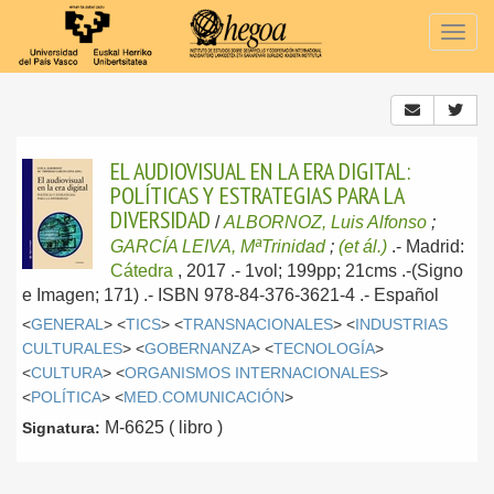
Togg
navig
EL AUDIOVISUAL EN LA ERA DIGITAL:
POLÍTICAS Y ESTRATEGIAS PARA LA
DIVERSIDAD
/
ALBORNOZ, Luis Alfonso
;
GARCÍA LEIVA, MªTrinidad
;
(et ál.)
.-
Madrid:
Cátedra
, 2017
.- 1vol; 199pp; 21cms .-(Signo
e Imagen; 171) .- ISBN 978-84-376-3621-4 .-
Español
<
GENERAL
> <
TICS
> <
TRANSNACIONALES
> <
INDUSTRIAS
CULTURALES
> <
GOBERNANZA
> <
TECNOLOGÍA
>
<
CULTURA
> <
ORGANISMOS INTERNACIONALES
>
<
POLÍTICA
> <
MED.COMUNICACIÓN
>
M-6625 ( libro )
Signatura: