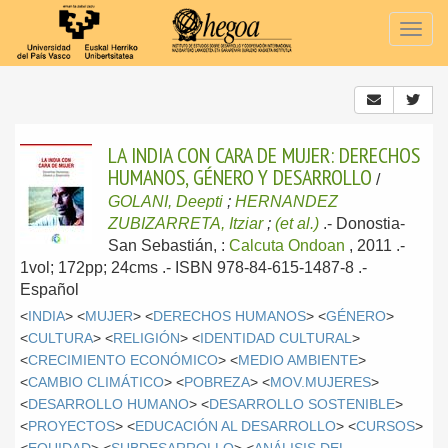
Togg
navig
LA INDIA CON CARA DE MUJER: DERECHOS
HUMANOS, GÉNERO Y DESARROLLO
/
GOLANI, Deepti
;
HERNANDEZ
ZUBIZARRETA, Itziar
;
(et al.)
.-
Donostia-
San Sebastián, :
Calcuta Ondoan
, 2011
.-
1vol; 172pp; 24cms .- ISBN 978-84-615-1487-8 .-
Español
<
INDIA
> <
MUJER
> <
DERECHOS HUMANOS
> <
GÉNERO
>
<
CULTURA
> <
RELIGIÓN
> <
IDENTIDAD CULTURAL
>
<
CRECIMIENTO ECONÓMICO
> <
MEDIO AMBIENTE
>
<
CAMBIO CLIMÁTICO
> <
POBREZA
> <
MOV.MUJERES
>
<
DESARROLLO HUMANO
> <
DESARROLLO SOSTENIBLE
>
<
PROYECTOS
> <
EDUCACIÓN AL DESARROLLO
> <
CURSOS
>