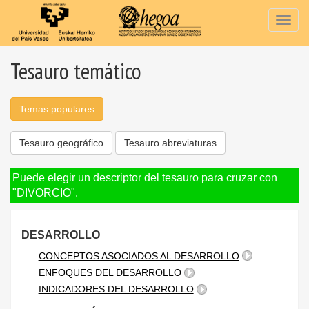
Togg
navig
Tesauro temático
Temas populares
Tesauro geográfico
Tesauro abreviaturas
Puede elegir un descriptor del tesauro para cruzar con
"DIVORCIO".
DESARROLLO
CONCEPTOS ASOCIADOS AL DESARROLLO
ENFOQUES DEL DESARROLLO
INDICADORES DEL DESARROLLO