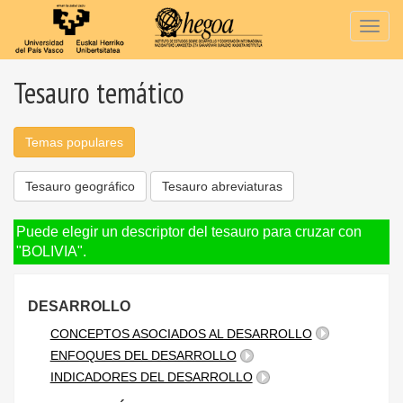
Togg
navig
Tesauro temático
Temas populares
Tesauro geográfico
Tesauro abreviaturas
Puede elegir un descriptor del tesauro para cruzar con
"BOLIVIA".
DESARROLLO
CONCEPTOS ASOCIADOS AL DESARROLLO
ENFOQUES DEL DESARROLLO
INDICADORES DEL DESARROLLO