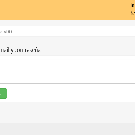
In
Na
SCADO
email y contraseña
ar