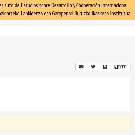
stituto de Estudios sobre Desarrollo y Cooperación Internacional
zioarteko Lankidetza eta Garapenari Buruzko Ikasketa Institutua
RTF